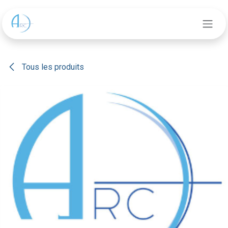
Se rendre au contenu
Tous les produits