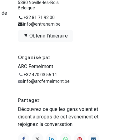
5380 Noville-les-Bois
Belgique
n de
+32 81 71 92 00
info@entranam.be
Obtenir l'itinéraire
Organisé par
ARC Fernelmont
+32 470 03 56 11
info@arcfernelmont.be
Partager
Découvrez ce que les gens voient et
disent à propos de cet événement et
rejoignez la conversation.