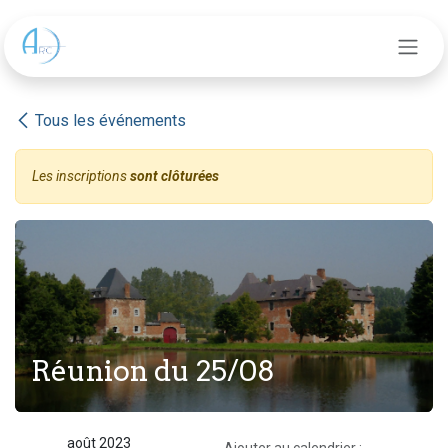
Se rendre au contenu
Tous les événements
Les inscriptions
sont clôturées
Réunion du 25/08
août 2023