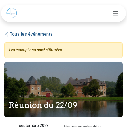
Se rendre au contenu
Tous les événements
Les inscriptions
sont clôturées
Réunion du 22/09
septembre 2023