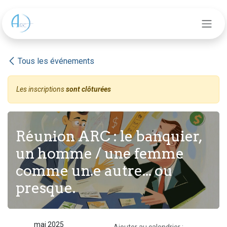
Se rendre au contenu
Tous les événements
Les inscriptions
sont clôturées
Réunion ARC : le banquier,
un homme / une femme
comme un.e autre... ou
presque.
mai 2025