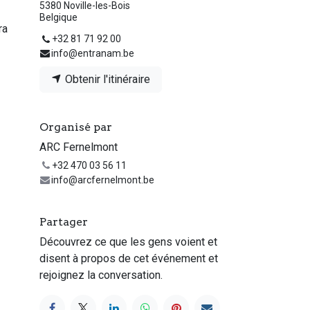
5380 Noville-les-Bois
Belgique
ra
+32 81 71 92 00
info@entranam.be
Obtenir l'itinéraire
Organisé par
ARC Fernelmont
+32 470 03 56 11
info@arcfernelmont.be
Partager
Découvrez ce que les gens voient et
disent à propos de cet événement et
rejoignez la conversation.